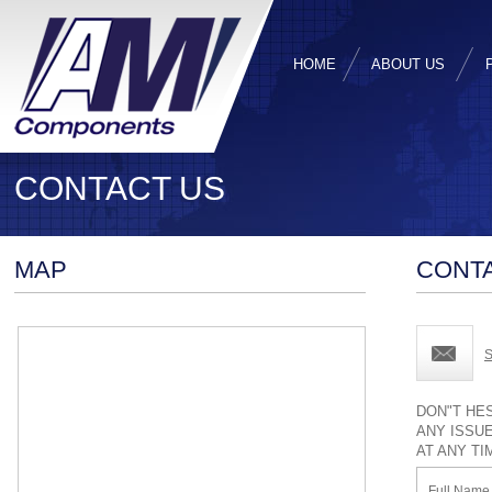
HOME
ABOUT US
CONTACT US
MAP
CONT
S
DON"T HE
ANY ISSUE
AT ANY TI